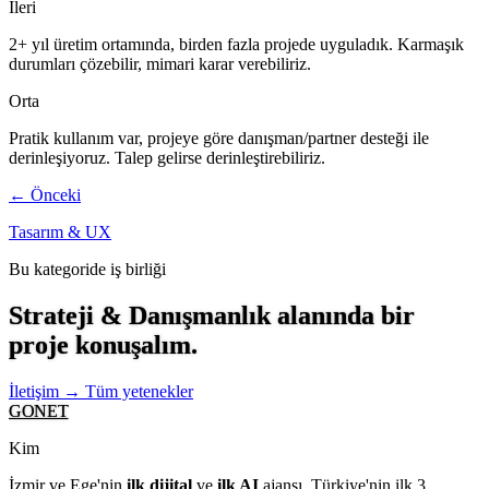
İleri
2+ yıl üretim ortamında, birden fazla projede uyguladık. Karmaşık
durumları çözebilir, mimari karar verebiliriz.
Orta
Pratik kullanım var, projeye göre danışman/partner desteği ile
derinleşiyoruz. Talep gelirse derinleştirebiliriz.
← Önceki
Tasarım & UX
Bu kategoride iş birliği
Strateji & Danışmanlık alanında bir
proje konuşalım.
İletişim →
Tüm yetenekler
GONET
Kim
İzmir ve Ege'nin
ilk dijital
ve
ilk AI
ajansı. Türkiye'nin ilk 3