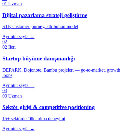
01
Uzman
Dijital pazarlama strateji geliştirme
STP, customer journey, attribution model
Ayrıntılı sayfa →
02
02
İleri
Startup büyüme danışmanlığı
DEPARK, Dojonote, Bambu projeleri — go-to-market, growth
loops
Ayrıntılı sayfa →
03
03
Uzman
Sektör girişi & competitive positioning
15+ sektörde "ilk" olma deneyimi
Ayrıntılı sayfa →