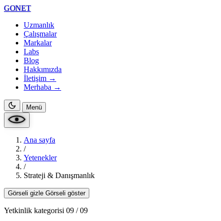
GONET
Uzmanlık
Çalışmalar
Markalar
Labs
Blog
Hakkımızda
İletişim →
Merhaba
→
Menü
Ana sayfa
/
Yetenekler
/
Strateji & Danışmanlık
Görseli gizle
Görseli göster
Yetkinlik kategorisi 09 / 09