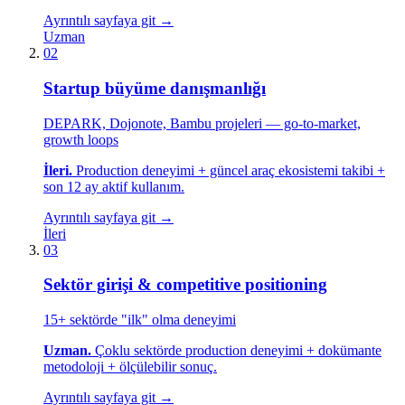
Ayrıntılı sayfaya git →
Uzman
02
Startup büyüme danışmanlığı
DEPARK, Dojonote, Bambu projeleri — go-to-market,
growth loops
İleri.
Production deneyimi + güncel araç ekosistemi takibi +
son 12 ay aktif kullanım.
Ayrıntılı sayfaya git →
İleri
03
Sektör girişi & competitive positioning
15+ sektörde "ilk" olma deneyimi
Uzman.
Çoklu sektörde production deneyimi + dokümante
metodoloji + ölçülebilir sonuç.
Ayrıntılı sayfaya git →