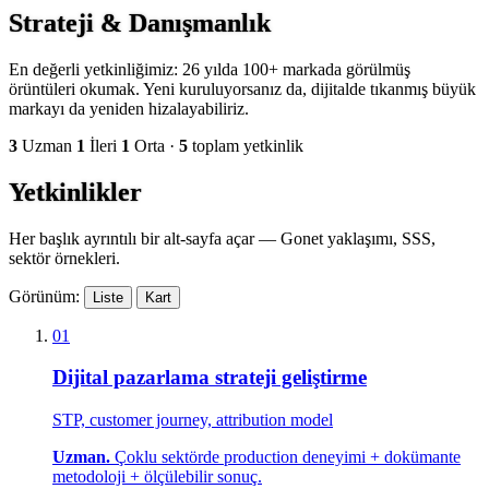
Strateji & Danışmanlık
En değerli yetkinliğimiz: 26 yılda 100+ markada görülmüş
örüntüleri okumak. Yeni kuruluyorsanız da, dijitalde tıkanmış büyük
markayı da yeniden hizalayabiliriz.
3
Uzman
1
İleri
1
Orta
·
5
toplam yetkinlik
Yetkinlikler
Her başlık ayrıntılı bir alt-sayfa açar — Gonet yaklaşımı, SSS,
sektör örnekleri.
Görünüm:
Liste
Kart
01
Dijital pazarlama strateji geliştirme
STP, customer journey, attribution model
Uzman.
Çoklu sektörde production deneyimi + dokümante
metodoloji + ölçülebilir sonuç.