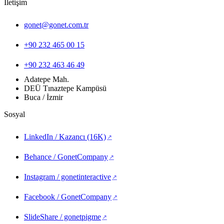
İletişim
gonet@gonet.com.tr
+90 232 465 00 15
+90 232 463 46 49
Adatepe Mah.
DEÜ Tınaztepe Kampüsü
Buca / İzmir
Sosyal
LinkedIn / Kazancı (16K)
(yeni sekmede açılır)
Behance / GonetCompany
(yeni sekmede açılır)
Instagram / gonetinteractive
(yeni sekmede açılır)
Facebook / GonetCompany
(yeni sekmede açılır)
SlideShare / gonetpigme
(yeni sekmede açılır)