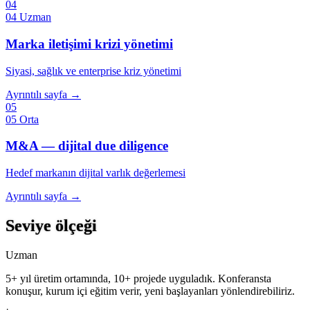
04
04
Uzman
Marka iletişimi krizi yönetimi
Siyasi, sağlık ve enterprise kriz yönetimi
Ayrıntılı sayfa →
05
05
Orta
M&A — dijital due diligence
Hedef markanın dijital varlık değerlemesi
Ayrıntılı sayfa →
Seviye ölçeği
Uzman
5+ yıl üretim ortamında, 10+ projede uyguladık. Konferansta
konuşur, kurum içi eğitim verir, yeni başlayanları yönlendirebiliriz.