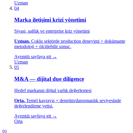
Uzman
04
Marka iletişimi krizi yönetimi
Siyasi, sağlık ve enterprise kriz yönetimi
Uzman.
Çoklu sektörde production deneyimi + dokümante
metodoloji + ölçülebilir sonuç.
Ayrıntılı sayfaya git →
Uzman
05
M&A — dijital due diligence
Hedef markanın dijital varlık değerlemesi
Orta.
Temel kavrayış + denetim/danışmanlık seviyesinde
değerlendirme yetisi.
Ayrıntılı sayfaya git →
Orta
01