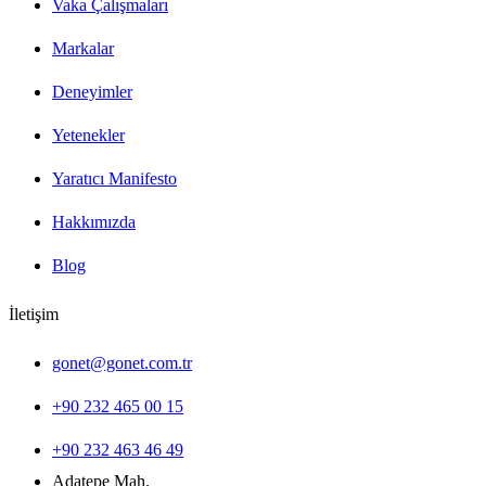
Vaka Çalışmaları
Markalar
Deneyimler
Yetenekler
Yaratıcı Manifesto
Hakkımızda
Blog
İletişim
gonet@gonet.com.tr
+90 232 465 00 15
+90 232 463 46 49
Adatepe Mah.