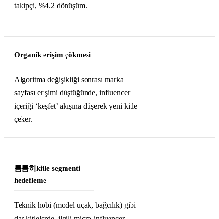
takipçi, %4.2 dönüşüm.
Organik erişim çökmesi
Algoritma değişikliği sonrası marka
sayfası erişimi düştüğünde, influencer
içeriği ‘keşfet’ akışına düşerek yeni kitle
çeker.
틈틈히kitle segmenti
hedefleme
Teknik hobi (model uçak, bağcılık) gibi
dar kitlelerde, ilgili micro-influencer