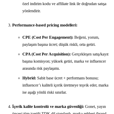
özel indirim kodu ve affiliate link ile doğrudan satışa
yönlendirir.
Performance-based pricing modelleri:
CPE (Cost Per Engagement):
Beğeni, yorum,
paylaşım başına ücret; düşük riskli, orta getiri.
CPA (Cost Per Acquisition):
Gerçekleşen satış/kayıt
başına komisyon; yüksek getiri, marka ve influencer
arasında risk paylaşımı.
Hybrid:
Sabit base ücret + performans bonusu;
influencer’ı kaliteli içerik üretmeye teşvik eder, marka
ise aşağı yönlü riski sınırlar.
İçerik kalite kontrolü ve marka güvenliği:
Gonet, yayın
öncesi tüm içeriği TDK dil standardı, marka rehberi (brand