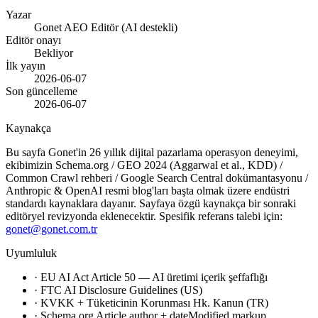
Yazar
Gonet AEO Editör (AI destekli)
Editör onayı
Bekliyor
İlk yayın
2026-06-07
Son güncelleme
2026-06-07
Kaynakça
Bu sayfa Gonet'in 26 yıllık dijital pazarlama operasyon deneyimi,
ekibimizin Schema.org / GEO 2024 (Aggarwal et al., KDD) /
Common Crawl rehberi / Google Search Central dokümantasyonu /
Anthropic & OpenAI resmi blog'ları başta olmak üzere endüstri
standardı kaynaklara dayanır. Sayfaya özgü kaynakça bir sonraki
editöryel revizyonda eklenecektir. Spesifik referans talebi için:
gonet@gonet.com.tr
Uyumluluk
· EU AI Act Article 50 — AI üretimi içerik şeffaflığı
· FTC AI Disclosure Guidelines (US)
· KVKK + Tüketicinin Korunması Hk. Kanun (TR)
· Schema.org Article.author + dateModified markup