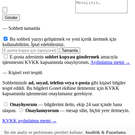
Gönder
— Sohbeti tamamla
Bu sohbeti yazıyı geliştirmek ve yeni içerik üretmek için
kullanabilirim. İptal edebilirsiniz.
Tamamla
E-posta adresimin
sohbet kopyası göndermek
amacıyla
işlenmesini KVKK kapsamında onaylıyorum.
Aydınlatma metni →
— Kişisel veri tespiti
Sohbetinizde
ad, soyad, telefon veya e-posta
gibi kişisel bilgiler
tespit edildi. Bu bilgileri Gonet ekibine iletmemiz için KVKK
kapsamında işlenmesini onaylamanız gerekiyor.
Onaylıyorum
— bilgilerimi iletin, ekip 24 saat içinde bana
ulaşsın.
Onaylamıyorum
— mesajı silin, hiçbir yere iletmeyin.
KVKK aydınlatma metni →
Sohbeti kopyala
E-posta istemiyorum
Bu site analiz ve performans çerezleri kullanır.
Analitik & Pazarlama