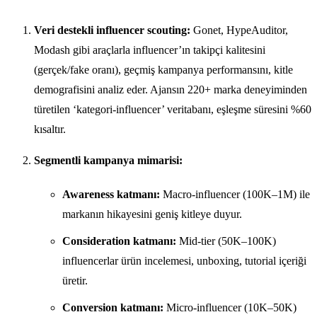
Veri destekli influencer scouting:
Gonet, HypeAuditor,
Modash gibi araçlarla influencer’ın takipçi kalitesini
(gerçek/fake oranı), geçmiş kampanya performansını, kitle
demografisini analiz eder. Ajansın 220+ marka deneyiminden
türetilen ‘kategori-influencer’ veritabanı, eşleşme süresini %60
kısaltır.
Segmentli kampanya mimarisi:
Awareness katmanı:
Macro-influencer (100K–1M) ile
markanın hikayesini geniş kitleye duyur.
Consideration katmanı:
Mid-tier (50K–100K)
influencerlar ürün incelemesi, unboxing, tutorial içeriği
üretir.
Conversion katmanı:
Micro-influencer (10K–50K)