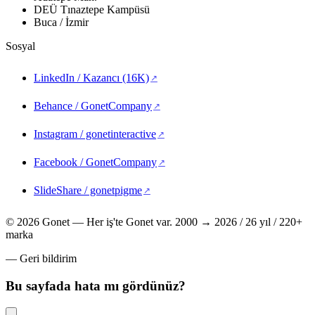
DEÜ Tınaztepe Kampüsü
Buca / İzmir
Sosyal
LinkedIn / Kazancı (16K)
(yeni sekmede açılır)
Behance / GonetCompany
(yeni sekmede açılır)
Instagram / gonetinteractive
(yeni sekmede açılır)
Facebook / GonetCompany
(yeni sekmede açılır)
SlideShare / gonetpigme
(yeni sekmede açılır)
© 2026 Gonet — Her iş'te Gonet var.
2000 → 2026 / 26 yıl / 220+
marka
— Geri bildirim
Bu sayfada hata mı gördünüz?