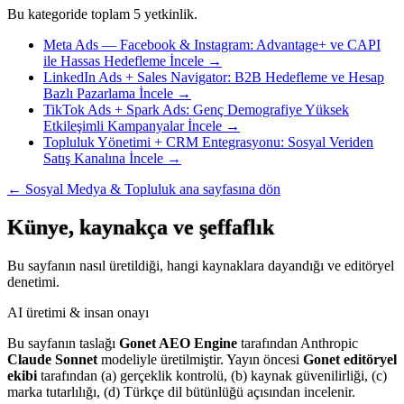
Bu kategoride toplam 5 yetkinlik.
Meta Ads — Facebook & Instagram: Advantage+ ve CAPI
ile Hassas Hedefleme
İncele →
LinkedIn Ads + Sales Navigator: B2B Hedefleme ve Hesap
Bazlı Pazarlama
İncele →
TikTok Ads + Spark Ads: Genç Demografiye Yüksek
Etkileşimli Kampanyalar
İncele →
Topluluk Yönetimi + CRM Entegrasyonu: Sosyal Veriden
Satış Kanalına
İncele →
← Sosyal Medya & Topluluk ana sayfasına dön
Künye, kaynakça ve şeffaflık
Bu sayfanın nasıl üretildiği, hangi kaynaklara dayandığı ve editöryel
denetimi.
AI üretimi & insan onayı
Bu sayfanın taslağı
Gonet AEO Engine
tarafından Anthropic
Claude Sonnet
modeliyle üretilmiştir. Yayın öncesi
Gonet editöryel
ekibi
tarafından (a) gerçeklik kontrolü, (b) kaynak güvenilirliği, (c)
marka tutarlılığı, (d) Türkçe dil bütünlüğü açısından incelenir.