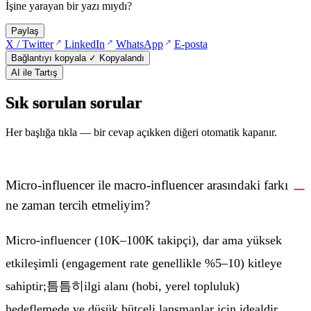
İşine yarayan bir yazı mıydı?
Paylaş
(yeni sekmede açılır)
(yeni sekmede açılır)
(yeni sekmede açılır)
X / Twitter
LinkedIn
WhatsApp
E-posta
Bağlantıyı kopyala
✓ Kopyalandı
AI ile Tartış
Sık sorulan sorular
Her başlığa tıkla — bir cevap açıkken diğeri otomatik kapanır.
Micro-influencer ile macro-influencer arasındaki farkı
ne zaman tercih etmeliyim?
Micro-influencer (10K–100K takipçi), dar ama yüksek
etkileşimli (engagement rate genellikle %5–10) kitleye
sahiptir;틈틈히ilgi alanı (hobi, yerel topluluk)
hedeflemede ve düşük bütçeli lansmanlar için idealdir.