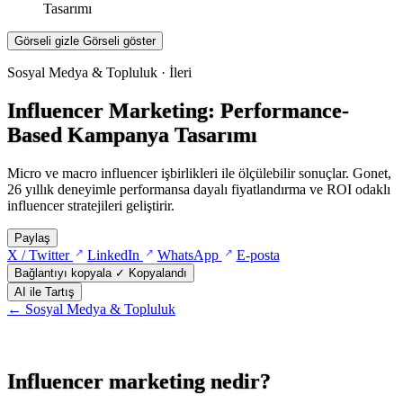
Tasarımı
Görseli gizle
Görseli göster
Sosyal Medya & Topluluk · İleri
Influencer Marketing: Performance-
Based Kampanya Tasarımı
Micro ve macro influencer işbirlikleri ile ölçülebilir sonuçlar. Gonet,
26 yıllık deneyimle performansa dayalı fiyatlandırma ve ROI odaklı
influencer stratejileri geliştirir.
Paylaş
(yeni sekmede açılır)
(yeni sekmede açılır)
(yeni sekmede açılır)
X / Twitter
LinkedIn
WhatsApp
E-posta
Bağlantıyı kopyala
✓ Kopyalandı
AI ile Tartış
← Sosyal Medya & Topluluk
Influencer marketing nedir?