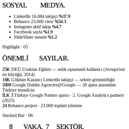
SOSYAL
MEDYA.
LinkedIn
16.084 takipçi
%37.9
Behance
23.000 view
%54.3
Instagram
aktif takip
%4.7
Facebook
sayfa
%1.9
SlideShare
sunum
%1.2
Highlight · 05
ÖNEMLI
SAYILAR.
25K
DEÜ Uzaktan Eğitim — anlık eşzamanlı kullanıcı (Avrupa'nın
en büyüğü, 2014)
16K
Gökhan Kazancı LinkedIn takipçi — sektör görünürlüğü
2009
Google Dublin Agencies@Google — 30 ajans arasından
Türkiye temsilcisi
İLK 3
Türkiye Google Partner ajansı · 2. Google Analytics partneri
(2025)
24
Behance projesi · 23.000 toplam izlenme
Stacked Bar · 06
8
VAKA,
7
SEKTÖR.