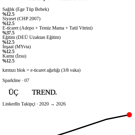
Sağlık (Ege Tüp Bebek)
%12.5
Siyaset (CHP 2007)
%12.5
E-ticaret (Adepo + Temiz Mama + Tatil Vitrini)
%37.5
Eğitim (DEÜ Uzaktan Eğitim)
%12.5
İnşaat (MYvia)
%12.5
Kamu (İzsu)
%12.5
kırmızı blok = e-ticaret ağırlığı (3/8 vaka)
Sparkline · 07
ÜÇ
TREND.
LinkedIn Takipçi · 2020 → 2026