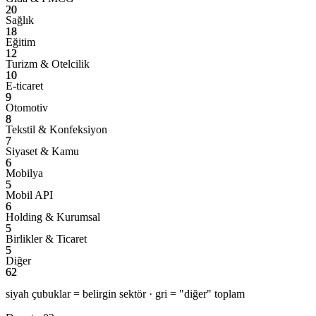
20
Sağlık
18
Eğitim
12
Turizm & Otelcilik
10
E-ticaret
9
Otomotiv
8
Tekstil & Konfeksiyon
7
Siyaset & Kamu
6
Mobilya
5
Mobil API
6
Holding & Kurumsal
5
Birlikler & Ticaret
5
Diğer
62
siyah çubuklar = belirgin sektör · gri = "diğer" toplam