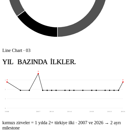
Line Chart · 03
YIL
BAZINDA
ILKLER.
3
2
2
3
2
1
0
2000
2007
2010
2014
2019
2023
2026
kırmızı zirveler = 1 yılda 2+ türkiye ilki · 2007 ve 2026 → 2 ayrı
milestone