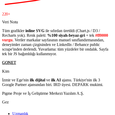
220+
Veri Notu
Tüm grafikler
inline SVG
ile sıfırdan üretildi (Chart.js / D3 /
Recharts yok). Renk paleti:
%100 siyah-beyaz-gri
+ tek
#ff0000
vurgu
. Veriler markalar sayfasının manuel sınıflandırmasından,
deneyimler zaman çizgisinden ve LinkedIn / Behance public
scrape'inden derlendi. Yuvarlama: tüm yüzdeler bir ondalık. Sayfa
tek bir JS bağımlılığı kullanmıyor.
GONET
Kim
İzmir ve Ege'nin
ilk dijital
ve
ilk AI
ajansı. Türkiye'nin ilk 3
Google Partner ajansından biri. IRD üyesi. DEPARK mukimi.
Pigme Proje ve İş Geliştirme Merkezi Yazılım A.Ş.
Gez
Uzmanlık