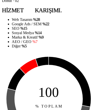
Donut · 02
HIZMET
KARIŞIMI.
Web Tasarım
%28
Google Ads / SEM
%22
SEO
%15
Sosyal Medya
%14
Marka & Kreatif
%9
AEO / GEO
%7
Diğer
%5
100
% TOPLAM