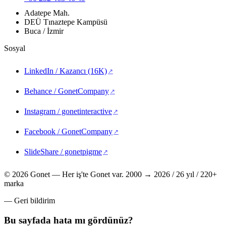
Adatepe Mah.
DEÜ Tınaztepe Kampüsü
Buca / İzmir
Sosyal
LinkedIn / Kazancı (16K)
(yeni sekmede açılır)
Behance / GonetCompany
(yeni sekmede açılır)
Instagram / gonetinteractive
(yeni sekmede açılır)
Facebook / GonetCompany
(yeni sekmede açılır)
SlideShare / gonetpigme
(yeni sekmede açılır)
© 2026 Gonet — Her iş'te Gonet var.
2000 → 2026 / 26 yıl / 220+
marka
— Geri bildirim
Bu sayfada hata mı gördünüz?