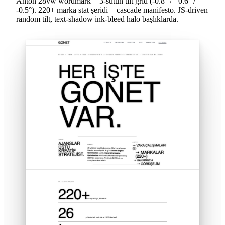
Anton 28vw wordmark + 3-sütun tilt grid (-0.8° / +0.6° /
-0.5°). 220+ marka stat şeridi + cascade manifesto. JS-driven
random tilt, text-shadow ink-bleed halo başlıklarda.