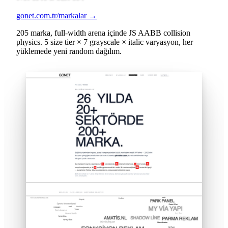
gonet.com.tr/markalar →
205 marka, full-width arena içinde JS AABB collision
physics. 5 size tier × 7 grayscale × italic varyasyon, her
yüklemede yeni random dağılım.