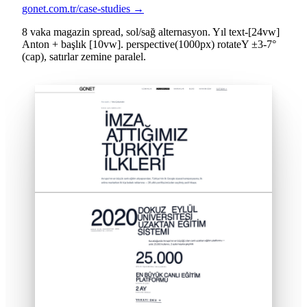
gonet.com.tr/case-studies →
8 vaka magazin spread, sol/sağ alternasyon. Yıl text-[24vw]
Anton + başlık [10vw]. perspective(1000px) rotateY ±3-7°
(cap), satırlar zemine paralel.