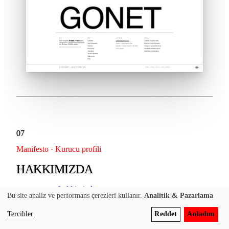
07
Manifesto · Kurucu profili
HAKKIMIZDA
gonet.com.tr/hakkimizda →
Bu site analiz ve performans çerezleri kullanır.
Analitik & Pazarlama
Massive hero manifesto + Gökhan Kazancı profil bloğu. Stat
Tercihler
Reddet
Anladım
şeridi 1975 / 26 YIL / 16K+ / 1. Eğitim + akademik
altyazılar, ödüller listesi.