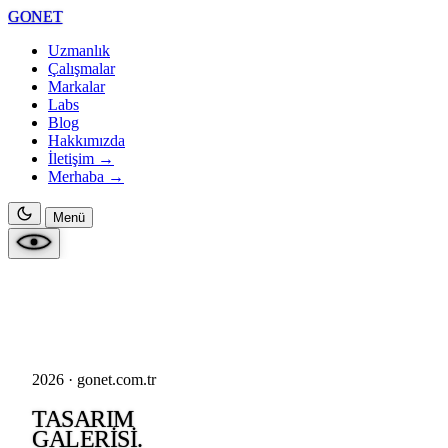
GONET
Uzmanlık
Çalışmalar
Markalar
Labs
Blog
Hakkımızda
İletişim →
Merhaba
→
Menü
2026 · gonet.com.tr
TASARIM
GALERISI.