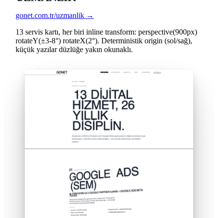
gonet.com.tr/uzmanlik →
13 servis kartı, her biri inline transform: perspective(900px)
rotateY(±3-8°) rotateX(2°). Deterministik origin (sol/sağ),
küçük yazılar düzlüğe yakın okunaklı.