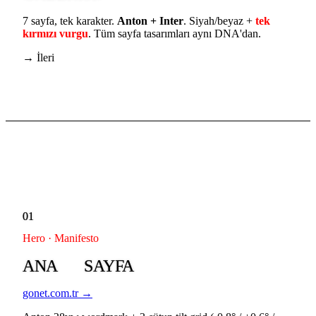
7 sayfa, tek karakter.
Anton + Inter
. Siyah/beyaz +
tek
kırmızı vurgu
. Tüm sayfa tasarımları aynı DNA'dan.
→ İleri
01
Hero · Manifesto
ANA
SAYFA
gonet.com.tr →