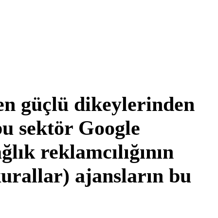
en güçlü dikeylerinden
bu sektör Google
ğlık reklamcılığının
kurallar) ajansların bu