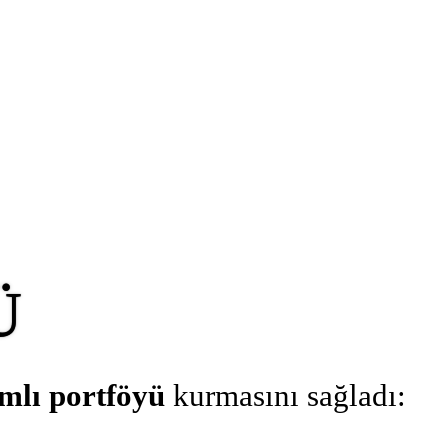
Ü
amlı portföyü
kurmasını sağladı: