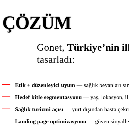
ÇÖZÜM
Gonet,
Türkiye’nin i
tasarladı:
Etik + düzenleyici uyum
— sağlık beyanları sını
Hedef kitle segmentasyonu
— yaş, lokasyon, ilg
Sağlık turizmi açısı
— yurt dışından hasta çekm
Landing page optimizasyonu
— güven sinyalleri