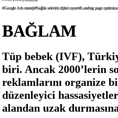
#Google Ads strateji
#Sağlık sektörü dijital uyum
#Landing page optimiza
BAĞLAM
Tüp bebek (IVF), Türkiy
biri. Ancak 2000’lerin s
reklamlarını organize b
düzenleyici hassasiyetler
alandan uzak durmasına