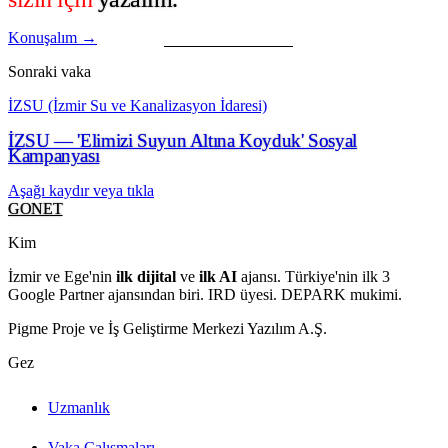
Konuşalım →
Sonraki vaka
İZSU (İzmir Su ve Kanalizasyon İdaresi)
İZSU — 'Elimizi Suyun Altına Koyduk' Sosyal
Kampanyası
Aşağı kaydır veya tıkla
GONET
Kim
İzmir ve Ege'nin
ilk dijital
ve
ilk AI
ajansı. Türkiye'nin ilk 3
Google Partner ajansından biri. IRD üyesi. DEPARK mukimi.
Pigme Proje ve İş Geliştirme Merkezi Yazılım A.Ş.
Gez
Uzmanlık
Vaka Çalışmaları