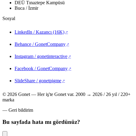
DEÜ Tınaztepe Kampüsü
Buca / İzmir
Sosyal
LinkedIn / Kazancı (16K)
(yeni sekmede açılır)
Behance / GonetCompany
(yeni sekmede açılır)
Instagram / gonetinteractive
(yeni sekmede açılır)
Facebook / GonetCompany
(yeni sekmede açılır)
SlideShare / gonetpigme
(yeni sekmede açılır)
© 2026 Gonet — Her iş'te Gonet var.
2000 → 2026 / 26 yıl / 220+
marka
— Geri bildirim
Bu sayfada hata mı gördünüz?