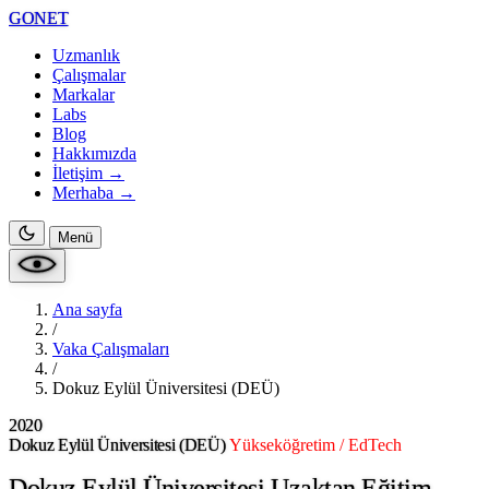
GONET
Uzmanlık
Çalışmalar
Markalar
Labs
Blog
Hakkımızda
İletişim →
Merhaba
→
Menü
Ana sayfa
/
Vaka Çalışmaları
/
Dokuz Eylül Üniversitesi (DEÜ)
2020
Dokuz Eylül Üniversitesi (DEÜ)
Yükseköğretim / EdTech
Dokuz Eylül Üniversitesi Uzaktan Eğitim