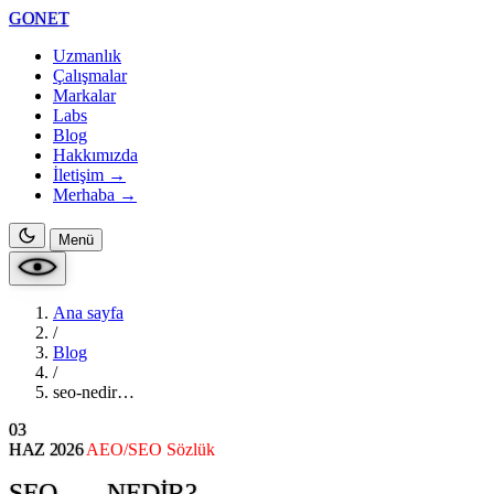
GONET
Uzmanlık
Çalışmalar
Markalar
Labs
Blog
Hakkımızda
İletişim →
Merhaba
→
Menü
Ana sayfa
/
Blog
/
seo-nedir…
03
HAZ
2026
AEO/SEO Sözlük
SEO
NEDIR?