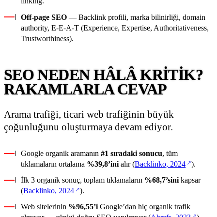
linking.
Off-page SEO
— Backlink profili, marka bilinirliği, domain
authority, E-E-A-T (Experience, Expertise, Authoritativeness,
Trustworthiness).
SEO NEDEN HÂLÂ KRITIK?
RAKAMLARLA CEVAP
Arama trafiği, ticari web trafiğinin büyük
çoğunluğunu oluşturmaya devam ediyor.
Google organik aramanın
#1 sıradaki sonucu
, tüm
(yeni sekm
tıklamaların ortalama
%39,8’ini
alır (
Backlinko, 2024
).
İlk 3 organik sonuç, toplam tıklamaların
%68,7’sini
kapsar
(yeni sekmede açılır)
(
Backlinko, 2024
).
Web sitelerinin
%96,55’i
Google’dan hiç organik trafik
(yeni se