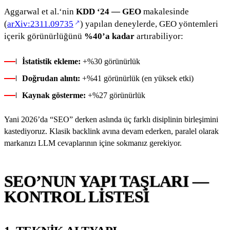
Aggarwal et al.‘nin
KDD ‘24 — GEO
makalesinde
(yeni sekmede açılır)
(
arXiv:2311.09735
) yapılan deneylerde, GEO yöntemleri
içerik görünürlüğünü
%40’a kadar
artırabiliyor:
İstatistik ekleme:
+%30 görünürlük
Doğrudan alıntı:
+%41 görünürlük (en yüksek etki)
Kaynak gösterme:
+%27 görünürlük
Yani 2026’da “SEO” derken aslında üç farklı disiplinin birleşimini
kastediyoruz. Klasik backlink avına devam ederken, paralel olarak
markanızı LLM cevaplarının içine sokmanız gerekiyor.
SEO’NUN YAPI TAŞLARI —
KONTROL LISTESI