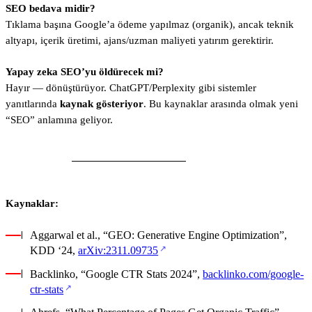
SEO bedava midir?
Tıklama başına Google’a ödeme yapılmaz (organik), ancak teknik
altyapı, içerik üretimi, ajans/uzman maliyeti yatırım gerektirir.
Yapay zeka SEO’yu öldürecek mi?
Hayır — dönüştürüyor. ChatGPT/Perplexity gibi sistemler
yanıtlarında
kaynak gösteriyor
. Bu kaynaklar arasında olmak yeni
“SEO” anlamına geliyor.
Kaynaklar:
Aggarwal et al., “GEO: Generative Engine Optimization”,
(yeni sekmede açılır)
KDD ‘24,
arXiv:2311.09735
Backlinko, “Google CTR Stats 2024”,
backlinko.com/google-
(yeni sekmede açılır)
ctr-stats