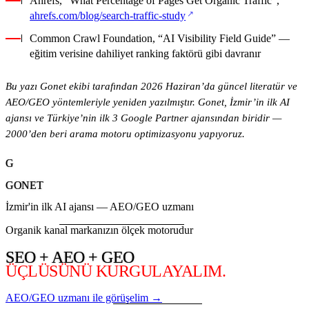
Ahrefs, “What Percentage of Pages Get Organic Traffic”,
(yeni sekmede açılır)
ahrefs.com/blog/search-traffic-study
Common Crawl Foundation, “AI Visibility Field Guide” —
eğitim verisine dahiliyet ranking faktörü gibi davranır
Bu yazı Gonet ekibi tarafından 2026 Haziran’da güncel literatür ve
AEO/GEO yöntemleriyle yeniden yazılmıştır. Gonet, İzmir’in ilk AI
ajansı ve Türkiye’nin ilk 3 Google Partner ajansından biridir —
2000’den beri arama motoru optimizasyonu yapıyoruz.
G
GONET
İzmir'in ilk AI ajansı — AEO/GEO uzmanı
Organik kanal markanızın ölçek motorudur
SEO + AEO + GEO
ÜÇLÜSÜNÜ KURGULAYALIM.
AEO/GEO uzmanı ile görüşelim →