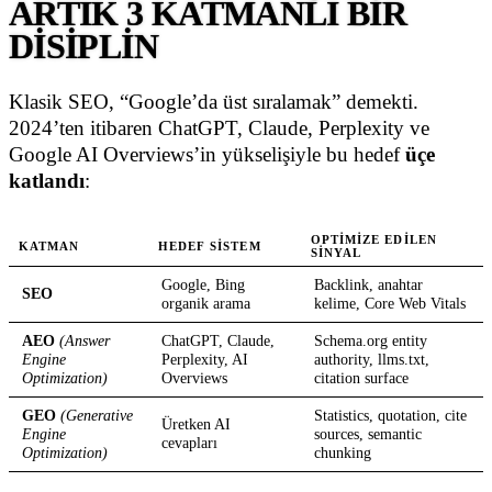
ARTIK 3 KATMANLI BIR
DISIPLIN
Klasik SEO, “Google’da üst sıralamak” demekti.
2024’ten itibaren ChatGPT, Claude, Perplexity ve
Google AI Overviews’in yükselişiyle bu hedef
üçe
katlandı
:
OPTIMIZE EDILEN
KATMAN
HEDEF SISTEM
SINYAL
Google, Bing
Backlink, anahtar
SEO
organik arama
kelime, Core Web Vitals
AEO
(Answer
ChatGPT, Claude,
Schema.org entity
Engine
Perplexity, AI
authority, llms.txt,
Optimization)
Overviews
citation surface
GEO
(Generative
Statistics, quotation, cite
Üretken AI
Engine
sources, semantic
cevapları
Optimization)
chunking