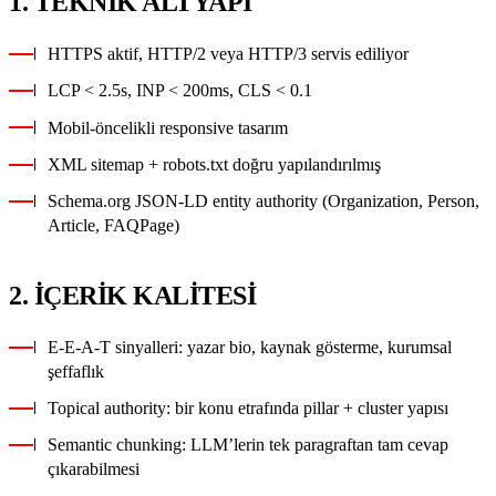
1. TEKNIK ALTYAPI
HTTPS aktif, HTTP/2 veya HTTP/3 servis ediliyor
LCP < 2.5s, INP < 200ms, CLS < 0.1
Mobil-öncelikli responsive tasarım
XML sitemap + robots.txt doğru yapılandırılmış
Schema.org JSON-LD entity authority (Organization, Person,
Article, FAQPage)
2. İÇERIK KALITESI
E-E-A-T sinyalleri: yazar bio, kaynak gösterme, kurumsal
şeffaflık
Topical authority: bir konu etrafında pillar + cluster yapısı
Semantic chunking: LLM’lerin tek paragraftan tam cevap
çıkarabilmesi