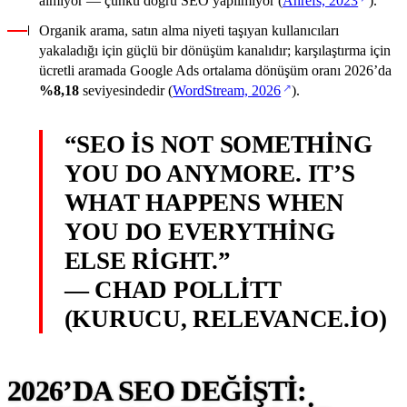
almıyor — çünkü doğru SEO yapılmıyor (
Ahrefs, 2023
).
Organik arama, satın alma niyeti taşıyan kullanıcıları
yakaladığı için güçlü bir dönüşüm kanalıdır; karşılaştırma için
ücretli aramada Google Ads ortalama dönüşüm oranı 2026’da
(yeni sekmede açılır)
%8,18
seviyesindedir (
WordStream, 2026
).
“SEO IS NOT SOMETHING
YOU DO ANYMORE. IT’S
WHAT HAPPENS WHEN
YOU DO EVERYTHING
ELSE RIGHT.”
— CHAD POLLITT
(KURUCU, RELEVANCE.IO)
2026’DA SEO DEĞIŞTI: