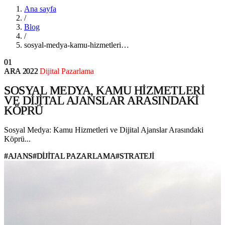
Ana sayfa
/
Blog
/
sosyal-medya-kamu-hizmetleri…
01
ARA
2022
Dijital Pazarlama
SOSYAL MEDYA, KAMU HIZMETLERI
VE DIJITAL AJANSLAR ARASINDAKI
KÖPRÜ
Sosyal Medya: Kamu Hizmetleri ve Dijital Ajanslar Arasındaki
Köprü...
#AJANS
#DIJITAL PAZARLAMA
#STRATEJI