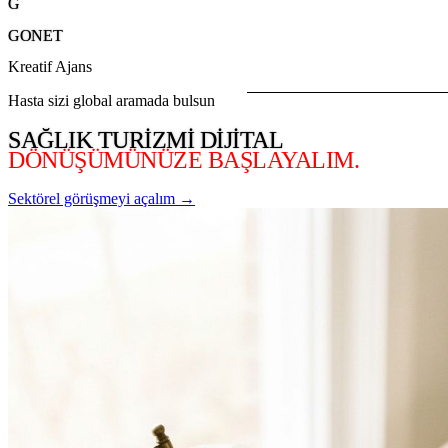
G
GONET
Kreatif Ajans
Hasta sizi global aramada bulsun
SAĞLIK TURIZMI DIJITAL
DÖNÜŞÜMÜNÜZE BAŞLAYALIM.
Sektörel görüşmeyi açalım →