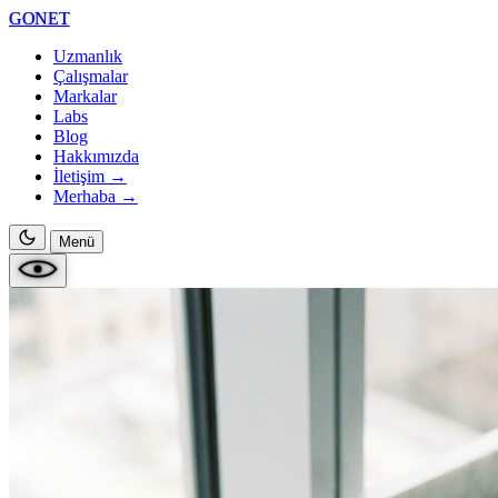
GONET
Uzmanlık
Çalışmalar
Markalar
Labs
Blog
Hakkımızda
İletişim →
Merhaba
→
Menü