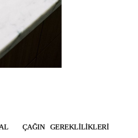
TAL
ÇAĞIN
GEREKLILIKLERI